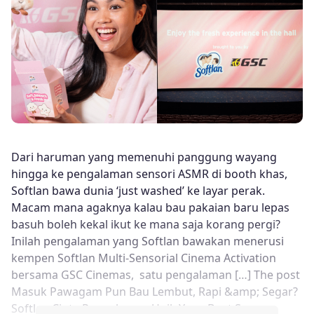
Dari haruman yang memenuhi panggung wayang
hingga ke pengalaman sensori ASMR di booth khas,
Softlan bawa dunia ‘just washed’ ke layar perak.
Macam mana agaknya kalau bau pakaian baru lepas
basuh boleh kekal ikut ke mana saja korang pergi?
Inilah pengalaman yang Softlan bawakan menerusi
kempen Softlan Multi-Sensorial Cinema Activation
bersama GSC Cinemas, satu pengalaman […] The post
Masuk Pawagam Pun Bau Lembut, Rapi &amp; Segar?
Softlan Cipta Pengalaman Unik Yang Buat Semua