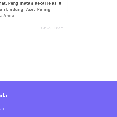
at, Penglihatan Kekal Jelas: 8
ah Lindungi 'Aset' Paling
a Anda
8 views
0 share
nda
en