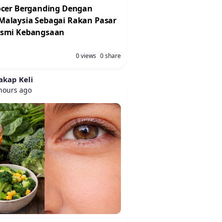
ocer Berganding Dengan
alaysia Sebagai Rakan Pasar
asmi Kebangsaan
0 views
0 share
akap Keli
hours ago