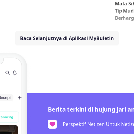
Mata Sih
Tip Mud
Berharg
Baca Selanjutnya di Aplikasi MyBuletin
Berita terkini di hujung jari a
Perspektif Netizen Untuk Netiz