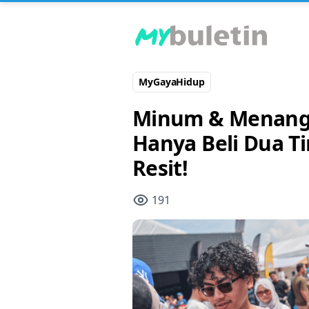
MyGayaHidup
Minum & Menang 
Hanya Beli Dua Ti
Resit!
191