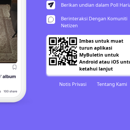
Berikan undian dalam Poll Hari
Berinteraksi Dengan Komuniti
Netizen
Imbas untuk muat
turun aplikasi
MyBuletin untuk
Android atau iOS unt
ketahui lanjut
Notis Privasi
Tentang Kami